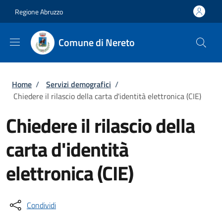
Salta al contenuto principale
Skip to footer content
Regione Abruzzo
Comune di Nereto
Briciole di pane
Home
/
Servizi demografici
/
Chiedere il rilascio della carta d'identità elettronica (CIE)
Chiedere il rilascio della
carta d'identità
elettronica (CIE)
Condividi