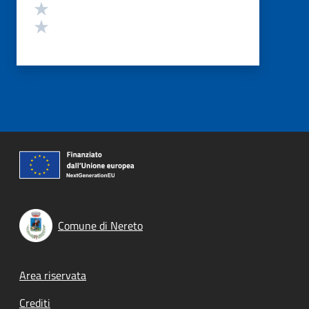
Valuta 2 stelle su 5
Valuta 1 stelle su 5
Comune di Nereto
Footer menu
Area riservata
Crediti