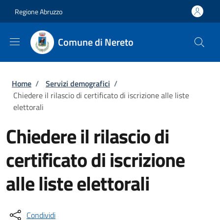
Salta al contenuto principale
Skip to footer content
Regione Abruzzo
Comune di Nereto
Briciole di pane
Home
/
Servizi demografici
/
Chiedere il rilascio di certificato di iscrizione alle liste
elettorali
Chiedere il rilascio di
certificato di iscrizione
alle liste elettorali
Condividi