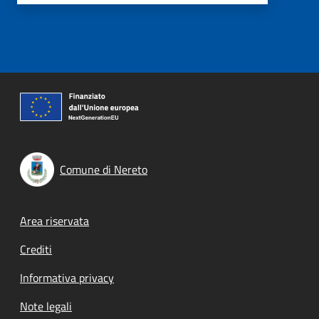
Comune di Nereto
Footer menu
Area riservata
Crediti
Informativa privacy
Note legali