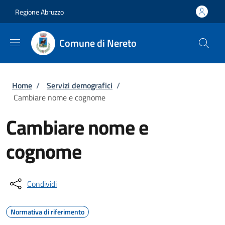
Salta al contenuto principale
Skip to footer content
Regione Abruzzo
Comune di Nereto
Briciole di pane
Home
/
Servizi demografici
/
Cambiare nome e cognome
Cambiare nome e
cognome
Condividi
Normativa di riferimento