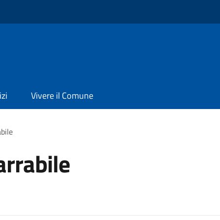
izi
Vivere il Comune
bile
arrabile