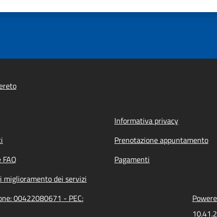
ereto
Informativa privacy
i
Prenotazione appuntamento
e FAQ
Pagamenti
i miglioramento dei servizi
zione: 00422080671 - PEC:
Powered
10.41.2