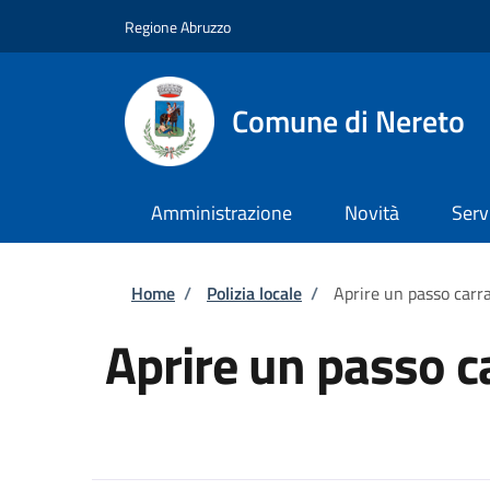
Salta al contenuto principale
Skip to footer content
Regione Abruzzo
Comune di Nereto
Amministrazione
Novità
Serv
Briciole di pane
Home
/
Polizia locale
/
Aprire un passo carra
Aprire un passo c