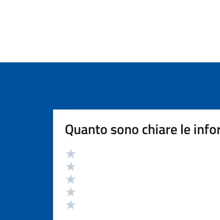
Quanto sono chiare le info
Valutazione
Valuta 5 stelle su 5
Valuta 4 stelle su 5
Valuta 3 stelle su 5
Valuta 2 stelle su 5
Valuta 1 stelle su 5