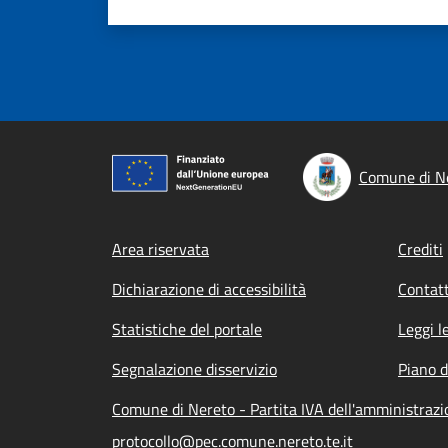
Comune di N
Footer menu
Area riservata
Crediti
Dichiarazione di accessibilità
Contatt
Statistiche del portale
Leggi l
Segnalazione disservizio
Piano d
Comune di Nereto - Partita IVA dell'amministra
protocollo@pec.comune.nereto.te.it