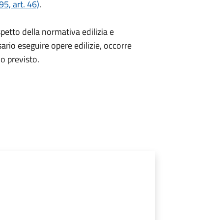
5, art. 46)
.
spetto della normativa edilizia e
sario eseguire opere edilizie, occorre
io
previsto.