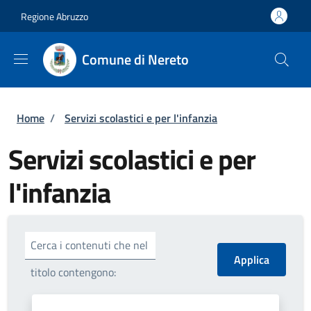
Salta al contenuto principale
Skip to footer content
Regione Abruzzo
Comune di Nereto
Briciole di pane
Home
/
Servizi scolastici e per l'infanzia
Servizi scolastici e per
l'infanzia
Cerca i contenuti che nel
titolo contengono: