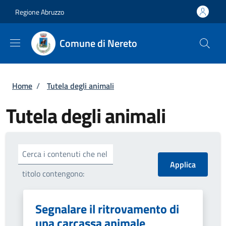
Salta al contenuto principale
Skip to footer content
Regione Abruzzo
Comune di Nereto
Briciole di pane
Home
/
Tutela degli animali
Tutela degli animali
Cerca i contenuti che nel
titolo contengono:
Segnalare il ritrovamento di
una carcassa animale