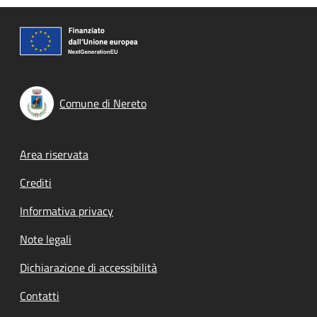
Comune di Nereto
Footer menu
Area riservata
Crediti
Informativa privacy
Note legali
Dichiarazione di accessibilità
Contatti