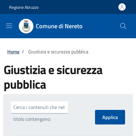
Salta al contenuto principale
Skip to footer content
Regione Abruzzo
Comune di Nereto
Briciole di pane
Home
/
Giustizia e sicurezza pubblica
Giustizia e sicurezza
pubblica
Cerca i contenuti che nel
titolo contengono: