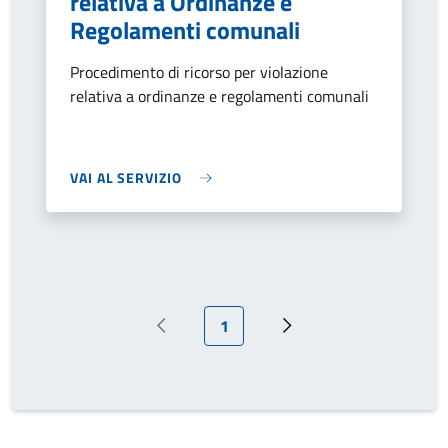
relativa a Ordinanze e
Regolamenti comunali
Procedimento di ricorso per violazione
relativa a ordinanze e regolamenti comunali
VAI AL SERVIZIO
Pagina attuale
1
Pagina precedente
Prossima pagina