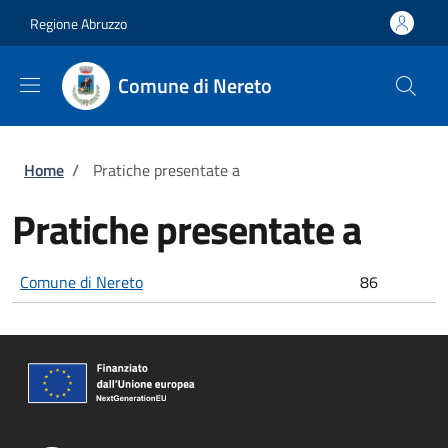
Salta al contenuto principale
Skip to footer content
Regione Abruzzo
Comune di Nereto
Briciole di pane
Home
/
Pratiche presentate a
Pratiche presentate a
Comune di Nereto
86