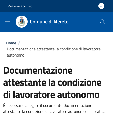
Salta al contenuto principale
Skip to footer content
Regione Abruzzo
Comune di Nereto
Briciole di pane
Home
/
Documentazione attestante la condizione di lavoratore
autonomo
Documentazione
attestante la condizione
di lavoratore autonomo
È necessario allegare il documento Documentazione
attestante la condizione di lavoratore autonomo alla pratica.