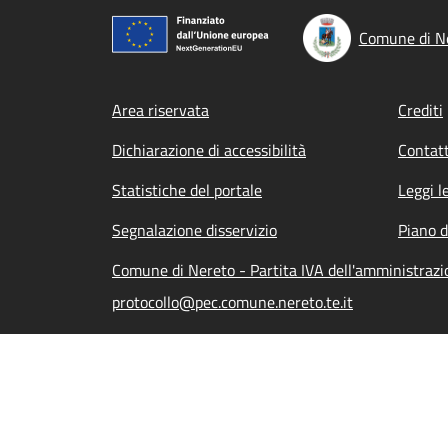
Comune di N
Footer menu
Area riservata
Crediti
Dichiarazione di accessibilità
Contatt
Statistiche del portale
Leggi l
Segnalazione disservizio
Piano d
Comune di Nereto - Partita IVA dell'amministra
protocollo@pec.comune.nereto.te.it