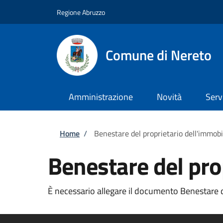
Salta al contenuto principale
Skip to footer content
Regione Abruzzo
Comune di Nereto
Amministrazione
Novità
Serv
Briciole di pane
Home
/
Benestare del proprietario dell'immobi
Benestare del pro
È necessario allegare il documento Benestare de