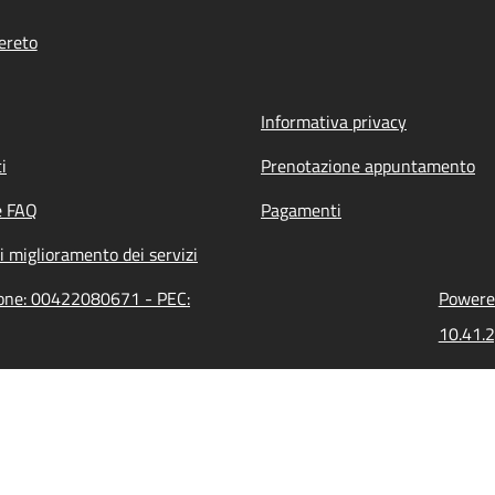
ereto
Informativa privacy
i
Prenotazione appuntamento
e FAQ
Pagamenti
i miglioramento dei servizi
zione: 00422080671 - PEC:
Powered
10.41.2