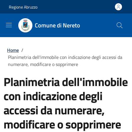
Salta al contenuto principale
Skip to footer content
Regione Abruzzo
Comune di Nereto
Briciole di pane
Home
/
Planimetria dell'immobile con indicazione degli accessi da
numerare, modificare o sopprimere
Planimetria dell'immobile
con indicazione degli
accessi da numerare,
modificare o sopprimere