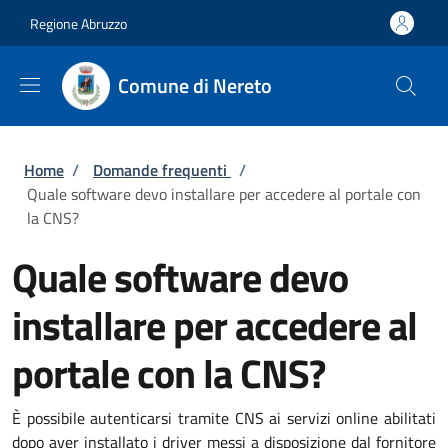
Salta al contenuto principale
Skip to footer content
Regione Abruzzo
Comune di Nereto
Briciole di pane
Home
/
Domande frequenti
/
Quale software devo installare per accedere al portale con
la CNS?
Quale software devo
installare per accedere al
portale con la CNS?
È possibile autenticarsi tramite CNS ai servizi online abilitati
dopo aver installato i driver messi a disposizione dal fornitore