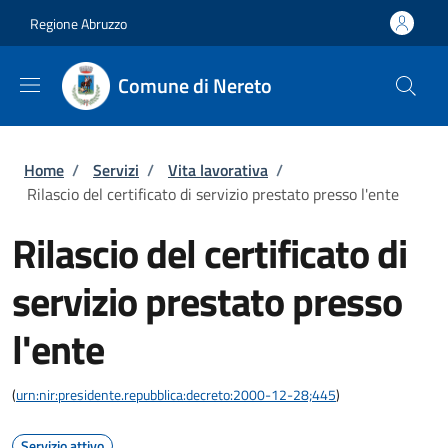
Salta al contenuto principale
Skip to footer content
Regione Abruzzo
Comune di Nereto
Briciole di pane
Home
/
Servizi
/
Vita lavorativa
/
Rilascio del certificato di servizio prestato presso l'ente
Rilascio del certificato di
servizio prestato presso
l'ente
(
urn:nir:presidente.repubblica:decreto:2000-12-28;445
)
Servizio attivo