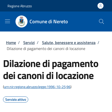
Salta al contenuto principale
Skip to footer content
Regione Abruzzo
Comune di Nereto
Briciole di pane
Home
/
Servizi
/
Salute, benessere e assistenza
/
Dilazione di pagamento dei canoni di locazione
Dilazione di pagamento
dei canoni di locazione
(
urn:nir:regione.abruzzo:legge:1996-10-25;96
)
Servizio attivo