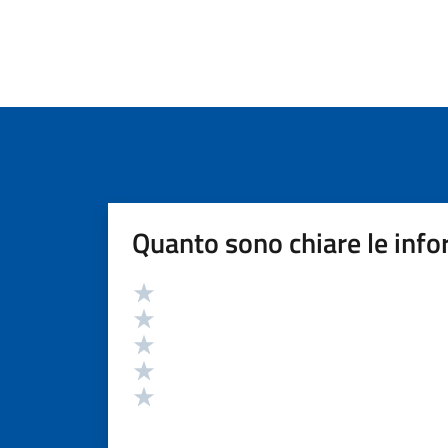
Quanto sono chiare le info
Valutazione
Valuta 5 stelle su 5
Valuta 4 stelle su 5
Valuta 3 stelle su 5
Valuta 2 stelle su 5
Valuta 1 stelle su 5