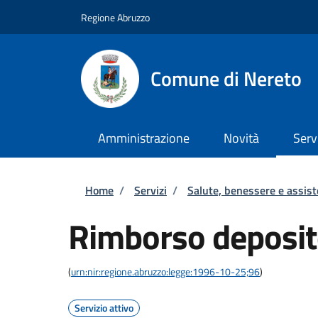
Salta al contenuto principale
Skip to footer content
Regione Abruzzo
Comune di Nereto
Amministrazione
Novità
Serv
Briciole di pane
Home
/
Servizi
/
Salute, benessere e assis
Rimborso deposit
(
urn:nir:regione.abruzzo:legge:1996-10-25;96
)
Servizio attivo