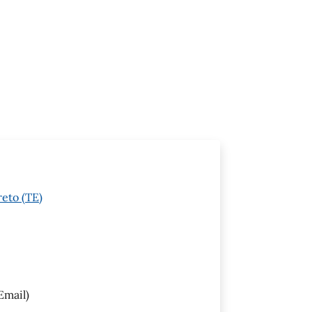
reto (TE)
Email)