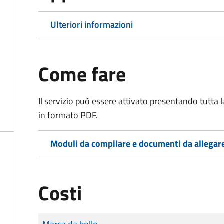
Ulteriori informazioni
Come fare
Il servizio può essere attivato presentando tutta
in formato PDF.
Moduli da compilare e documenti da allegar
Costi
Tipo di pagamento
Importo