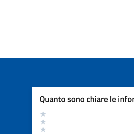
Quanto sono chiare le info
Valutazione
Valuta 5 stelle su 5
Valuta 4 stelle su 5
Valuta 3 stelle su 5