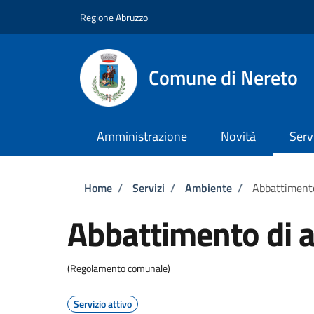
Salta al contenuto principale
Skip to footer content
Regione Abruzzo
Comune di Nereto
Amministrazione
Novità
Serv
Briciole di pane
Home
/
Servizi
/
Ambiente
/
Abbattimento
Abbattimento di a
(Regolamento comunale)
Servizio attivo