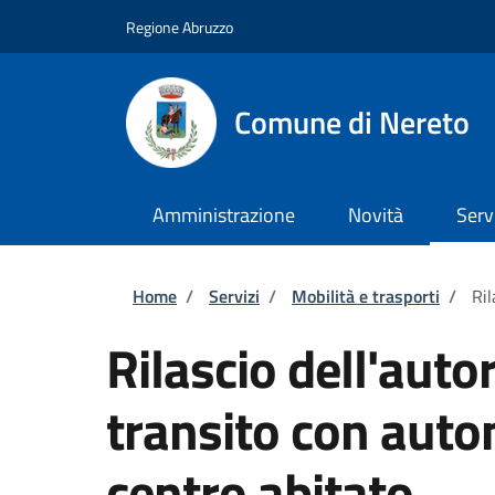
Salta al contenuto principale
Skip to footer content
Regione Abruzzo
Comune di Nereto
Amministrazione
Novità
Serv
Briciole di pane
Home
/
Servizi
/
Mobilità e trasporti
/
Ril
Rilascio dell'autor
transito con auto
centro abitato