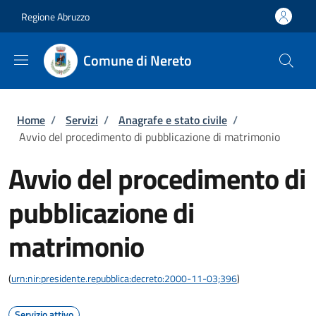
Salta al contenuto principale
Skip to footer content
Regione Abruzzo
Comune di Nereto
Briciole di pane
Home
/
Servizi
/
Anagrafe e stato civile
/
Avvio del procedimento di pubblicazione di matrimonio
Avvio del procedimento di
pubblicazione di
matrimonio
(
urn:nir:presidente.repubblica:decreto:2000-11-03;396
)
Servizio attivo