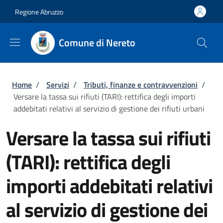
Salta al contenuto principale
Skip to footer content
Regione Abruzzo
Comune di Nereto
Briciole di pane
Home
/
Servizi
/
Tributi, finanze e contravvenzioni
/
Versare la tassa sui rifiuti (TARI): rettifica degli importi
addebitati relativi al servizio di gestione dei rifiuti urbani
Versare la tassa sui rifiuti
(TARI): rettifica degli
importi addebitati relativi
al servizio di gestione dei