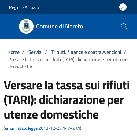
Salta al contenuto principale
Skip to footer content
Regione Abruzzo
Comune di Nereto
Briciole di pane
Home
/
Servizi
/
Tributi, finanze e contravvenzioni
/
Versare la tassa sui rifiuti (TARI): dichiarazione per utenze
domestiche
Versare la tassa sui rifiuti
(TARI): dichiarazione per
utenze domestiche
(
urn:nir:stato:legge:2013-12-27;147~art1
)