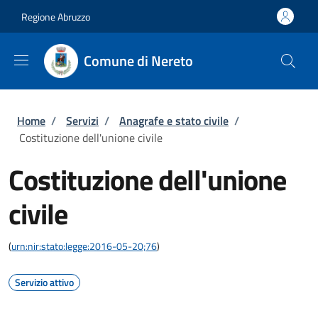
Salta al contenuto principale
Skip to footer content
Regione Abruzzo
Comune di Nereto
Briciole di pane
Home
/
Servizi
/
Anagrafe e stato civile
/
Costituzione dell'unione civile
Costituzione dell'unione
civile
(
urn:nir:stato:legge:2016-05-20;76
)
Servizio attivo