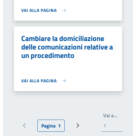
VAI ALLA PAGINA
Cambiare la domiciliazione
delle comunicazioni relative a
un procedimento
VAI ALLA PAGINA
Write th
Vai a…
Pagina
1
Pagina precedente
Pagina attuale
Prossima pagina