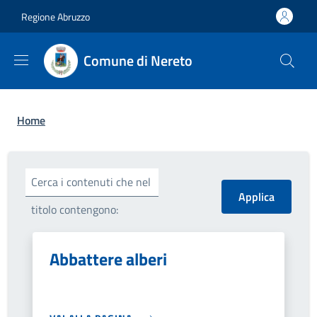
Salta al contenuto principale
Skip to footer content
Regione Abruzzo
Comune di Nereto
Briciole di pane
Home
Cerca i contenuti che nel
titolo contengono:
Abbattere alberi