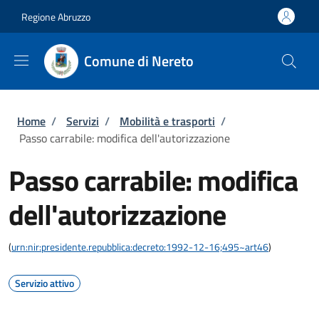
Salta al contenuto principale
Skip to footer content
Regione Abruzzo
Comune di Nereto
Briciole di pane
Home
/
Servizi
/
Mobilità e trasporti
/
Passo carrabile: modifica dell'autorizzazione
Passo carrabile: modifica
dell'autorizzazione
(
urn:nir:presidente.repubblica:decreto:1992-12-16;495~art46
)
Servizio attivo