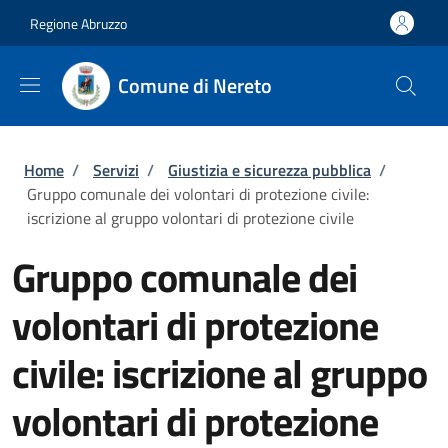
Salta al contenuto principale
Skip to footer content
Regione Abruzzo
Comune di Nereto
Briciole di pane
Home
/
Servizi
/
Giustizia e sicurezza pubblica
/
Gruppo comunale dei volontari di protezione civile:
iscrizione al gruppo volontari di protezione civile
Gruppo comunale dei
volontari di protezione
civile: iscrizione al gruppo
volontari di protezione